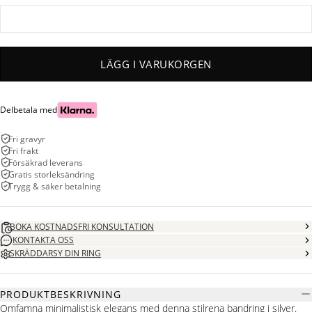
LÄGG I VARUKORGEN
Delbetala med
Fri gravyr
Fri frakt
Försäkrad leverans
Gratis storleksändring
Trygg & säker betalning
BOKA KOSTNADSFRI KONSULTATION
KONTAKTA OSS
SKRÄDDARSY DIN RING
PRODUKTBESKRIVNING
Omfamna minimalistisk elegans med denna stilrena bandring i silver.