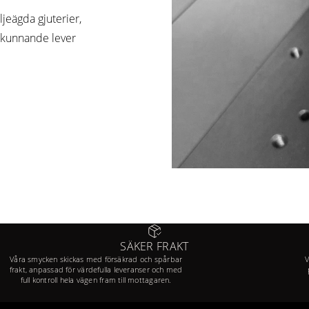
ljeägda gjuterier,
kskunnande lever
SÄKER FRAKT
Våra smycken skickas med försäkrad och spårbar
V
frakt, anpassad för värdefulla leveranser och med
full kontroll hela vägen fram till mottagaren.