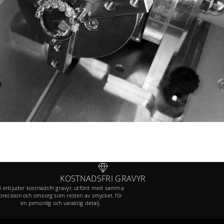
KOSTNADSFRI GRAVYR
i erbjuder kostnadsfri gravyr, utförd med samma
precision och omsorg som resten av smycket, för
en personlig och varaktig detalj.