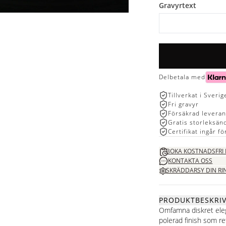
Gravyrtext
Delbetala med
Tillverkat i Sverig
Fri gravyr
Försäkrad levera
Gratis storleksän
Certifikat ingår f
BOKA KOSTNADSFRI
KONTAKTA OSS
SKRÄDDARSY DIN RI
PRODUKTBESKRI
Omfamna diskret eleg
polerad finish som ref