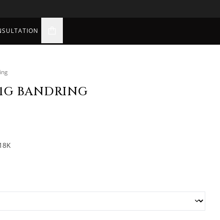
NSULTATION
varukorgsikon
ing
.1G BANDRING
 18K