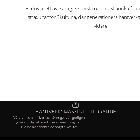
Vi driver ett av Sveriges största och mest anrika fami
strax utanför Skultuna, där generationers hantver
vidare.
HANTVERKSMÄSSIGT UTFÖRANDE
Våra smycken tillverkas i Sverige, där gedigen
yrkesskicklighet kombineras med noggrant
utvalda ädelstenar av högsta kvalitet.