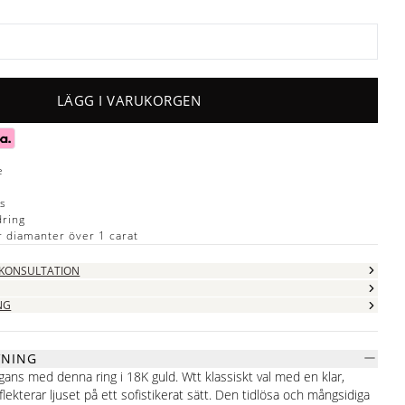
LÄGG I VARUKORGEN
e
ns
dring
ör diamanter över 1 carat
 KONSULTATION
NG
VNING
ans med denna ring i 18K guld. Wtt klassiskt val med en klar,
lekterar ljuset på ett sofistikerat sätt. Den tidlösa och mångsidiga