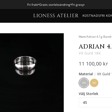
•
•
Fri frakt
Gratis storleksändring
Fri gravyr
KOSTNADSFRI KO
Hem
/
Adrian 4.1g Bandr
ADRIAN 4
Vit Guld 18K
11 100,00 kr
Material
|
Vit Guld
Välj Storlek