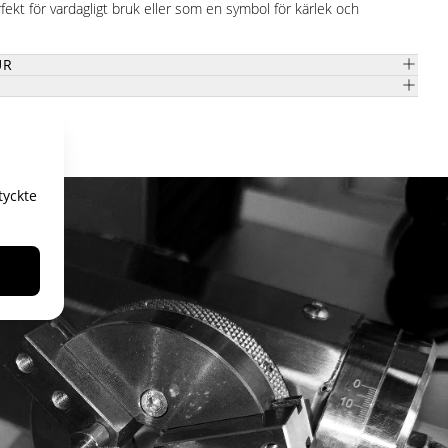
ekt för vardagligt bruk eller som en symbol för kärlek och
UR
tyckte