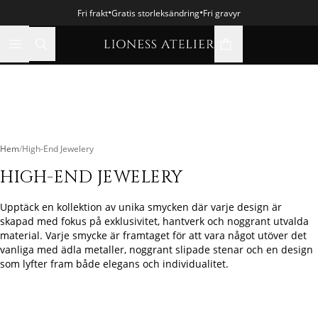
•
•
Fri frakt
Gratis storleksändring
Fri gravyr
varukorgsikon
Hem
/
High-End Jewelery
HIGH-END JEWELERY
Upptäck en kollektion av unika smycken där varje design är
skapad med fokus på exklusivitet, hantverk och noggrant utvalda
material. Varje smycke är framtaget för att vara något utöver det
vanliga med ädla metaller, noggrant slipade stenar och en design
som lyfter fram både elegans och individualitet.