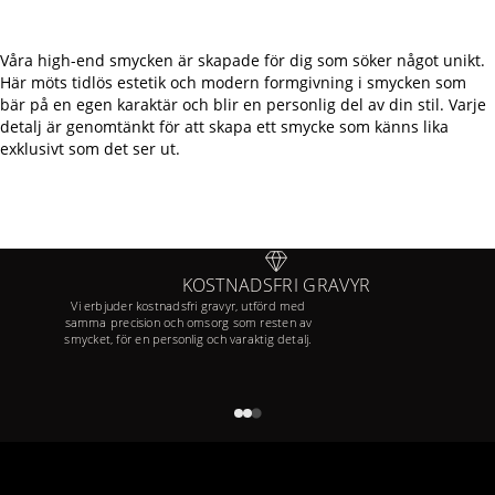
Våra high-end smycken är skapade för dig som söker något unikt.
Här möts tidlös estetik och modern formgivning i smycken som
bär på en egen karaktär och blir en personlig del av din stil. Varje
detalj är genomtänkt för att skapa ett smycke som känns lika
exklusivt som det ser ut.
KOSTNADSFRI GRAVYR
Vi erbjuder kostnadsfri gravyr, utförd med
samma precision och omsorg som resten av
smycket, för en personlig och varaktig detalj.