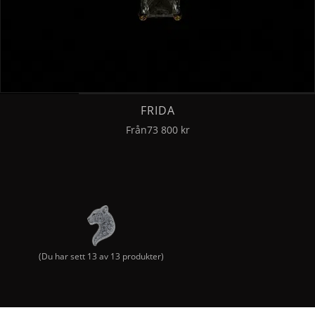
FRIDA
Från
73 800 kr
(Du har sett
13
av
13
produkter)