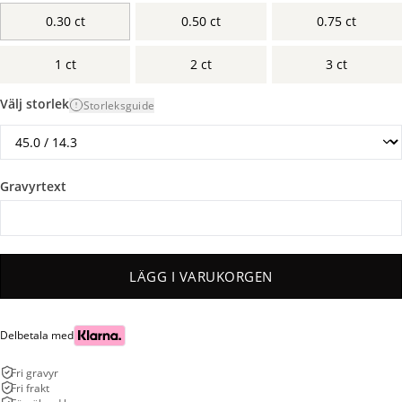
0.30 ct
0.50 ct
0.75 ct
1 ct
2 ct
3 ct
Välj storlek
Storleksguide
Gravyrtext
LÄGG I VARUKORGEN
Delbetala med
Fri gravyr
Fri frakt