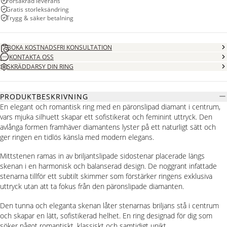
Försäkrad leverans
Gratis storleksändring
Trygg & säker betalning
BOKA KOSTNADSFRI KONSULTATION
KONTAKTA OSS
SKRÄDDARSY DIN RING
PRODUKTBESKRIVNING
En elegant och romantisk ring med en päronslipad diamant i centrum,
vars mjuka silhuett skapar ett sofistikerat och feminint uttryck. Den
avlånga formen framhäver diamantens lyster på ett naturligt sätt och
ger ringen en tidlös känsla med modern elegans.
Mittstenen ramas in av briljantslipade sidostenar placerade längs
skenan i en harmonisk och balanserad design. De noggrant infattade
stenarna tillför ett subtilt skimmer som förstärker ringens exklusiva
uttryck utan att ta fokus från den päronslipade diamanten.
Den tunna och eleganta skenan låter stenarnas briljans stå i centrum
och skapar en lätt, sofistikerad helhet. En ring designad för dig som
söker något romantiskt, klassiskt och samtidigt unikt.