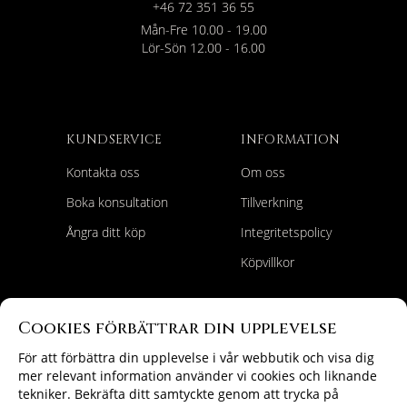
+46 72 351 36 55
Mån-Fre 10.00 - 19.00
Lör-Sön 12.00 - 16.00
KUNDSERVICE
INFORMATION
Kontakta oss
Om oss
Boka konsultation
Tillverkning
Ångra ditt köp
Integritetspolicy
Köpvillkor
HITTA RÄTT
FÖLJ OSS
Cookies förbättrar din upplevelse
Förlovningsringar
Instagram
För att förbättra din upplevelse i vår webbutik och visa dig
mer relevant information använder vi cookies och liknande
Vigselringar
tekniker. Bekräfta ditt samtyckte genom att trycka på