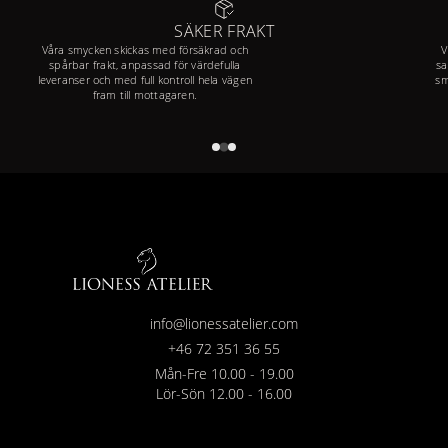
SÄKER FRAKT
Våra smycken skickas med försäkrad och
V
spårbar frakt, anpassad för värdefulla
sa
leveranser och med full kontroll hela vägen
sm
fram till mottagaren.
info@lionessatelier.com
+46 72 351 36 55
Mån-Fre 10.00 - 19.00
Lör-Sön 12.00 - 16.00