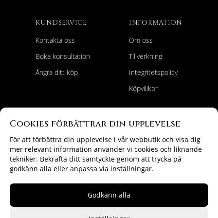
KUNDSERVICE
INFORMATION
Kontakta oss
Om oss
Boka konsultation
Tillverkning
Ångra ditt köp
Integritetspolicy
Köpvillkor
HITTA RÄTT
FÖLJ OSS
Cookies förbättrar din upplevelse
Förlovningsringar
Instagram
För att förbättra din upplevelse i vår webbutik och visa dig
mer relevant information använder vi cookies och liknande
Vigselringar
tekniker. Bekräfta ditt samtyckte genom att trycka på
godkänn alla eller anpassa via inställningar.
Godkänn alla
Copyright © 2026 Lioness Atelier AB
I samarbete med Fotograf Malin Norlén