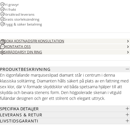
Fri gravyr
Fri frakt
Försäkrad leverans
Gratis storleksändring
Trygg & säker betalning
BOKA KOSTNADSFRI KONSULTATION
KONTAKTA OSS
SKRÄDDARSY DIN RING
PRODUKTBESKRIVNING
En iögonfallande marquiseslipad diamant står i centrum i denna
klassiska solitärring. Diamanten hålls säkert på plats av en fattning med
sex klor, där V-formade skyddsklor vid båda spetsarna hjälper till att
skydda och bevara stenens form. Den högpolerade skenan i vitguld
fulländar designen och ger ett stilrent och elegant uttryck.
SPECIFIKA DETALJER
LEVERANS & RETUR
LIVSTIDSGARANTI