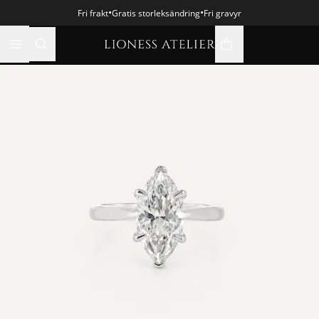
•
•
Fri frakt
Gratis storleksändring
Fri gravyr
varukorgsikon