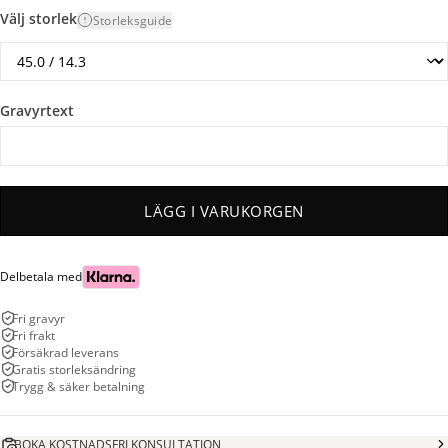
Välj storlek
Storleksguide
Gravyrtext
LÄGG I VARUKORGEN
Delbetala med
Fri gravyr
Fri frakt
Försäkrad leverans
Gratis storleksändring
Trygg & säker betalning
BOKA KOSTNADSFRI KONSULTATION