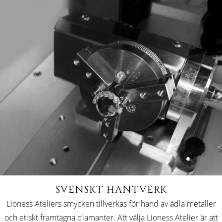
SVENSKT HANTVERK
Lioness Ateliers smycken tillverkas för hand av ädla metaller
och etiskt framtagna diamanter. Att välja Lioness Atelier är att