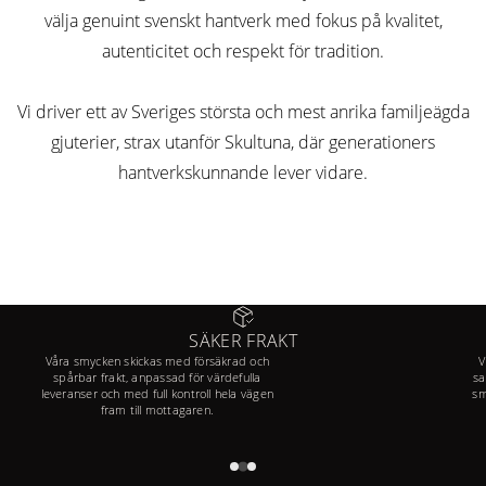
välja genuint svenskt hantverk med fokus på kvalitet,
autenticitet och respekt för tradition.
Vi driver ett av Sveriges största och mest anrika familjeägda
gjuterier, strax utanför Skultuna, där generationers
hantverkskunnande lever vidare.
SÄKER FRAKT
Våra smycken skickas med försäkrad och
V
spårbar frakt, anpassad för värdefulla
sa
leveranser och med full kontroll hela vägen
sm
fram till mottagaren.