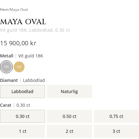
Hem
/
Maya Oval
MAYA OVAL
Vit guld 18K, Labbodlad, 0.30 ct
15 900,00 kr
Metall
|
Vit guld 18K
Diamant
|
Labbodlad
Labbodlad
Naturlig
Carat
|
0.30 ct
0.30 ct
0.50 ct
0.75 ct
1 ct
2 ct
3 ct