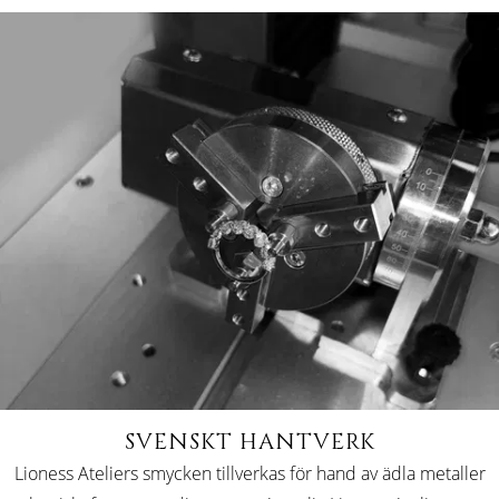
SVENSKT HANTVERK
Lioness Ateliers smycken tillverkas för hand av ädla metaller