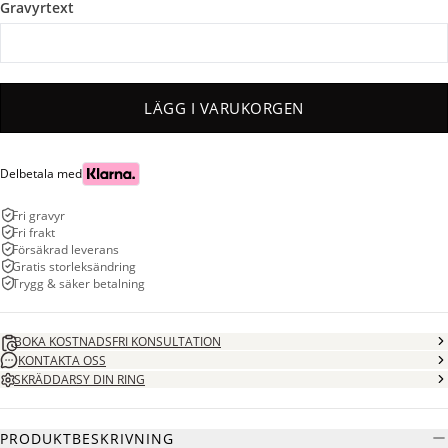
Gravyrtext
LÄGG I VARUKORGEN
Delbetala med
Fri gravyr
Fri frakt
Försäkrad leverans
Gratis storleksändring
Trygg & säker betalning
BOKA KOSTNADSFRI KONSULTATION
KONTAKTA OSS
SKRÄDDARSY DIN RING
PRODUKTBESKRIVNING