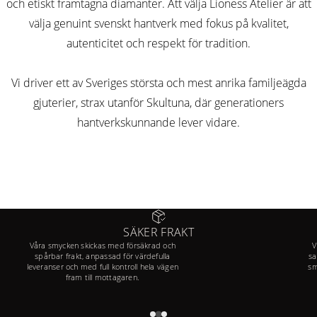
och etiskt framtagna diamanter. Att välja Lioness Atelier är att
välja genuint svenskt hantverk med fokus på kvalitet,
autenticitet och respekt för tradition.
Vi driver ett av Sveriges största och mest anrika familjeägda
gjuterier, strax utanför Skultuna, där generationers
hantverkskunnande lever vidare.
SÄKER FRAKT
Våra smycken skickas med försäkrad och
V
spårbar frakt, anpassad för värdefulla
sa
leveranser och med full kontroll hela vägen
sm
fram till mottagaren.