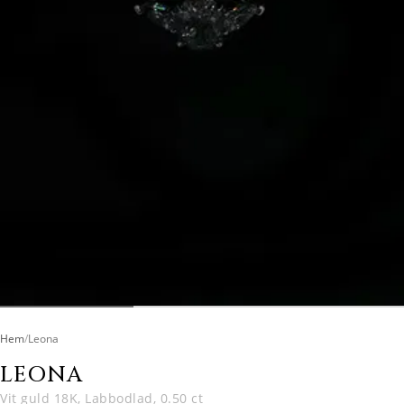
Hem
/
Leona
LEONA
Vit guld 18K, Labbodlad, 0.50 ct