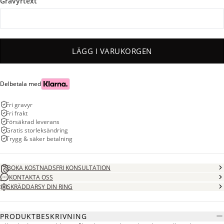
Gravyrtext
LÄGG I VARUKORGEN
Delbetala med
Fri gravyr
Fri frakt
Försäkrad leverans
Gratis storleksändring
Trygg & säker betalning
BOKA KOSTNADSFRI KONSULTATION
KONTAKTA OSS
SKRÄDDARSY DIN RING
PRODUKTBESKRIVNING