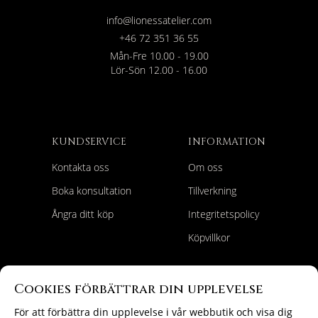
info@lionessatelier.com
+46 72 351 36 55
Mån-Fre 10.00 - 19.00
Lör-Sön 12.00 - 16.00
KUNDSERVICE
INFORMATION
Kontakta oss
Om oss
Boka konsultation
Tillverkning
Ångra ditt köp
Integritetspolicy
Köpvillkor
HITTA RÄTT
FÖLJ OSS
Cookies förbättrar din upplevelse
Förlovningsringar
Instagram
För att förbättra din upplevelse i vår webbutik och visa dig