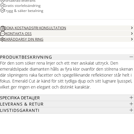
Försäkrad leverans
Gratis storleksändring
Trygg & säker betalning
BOKA KOSTNADSFRI KONSULTATION
KONTAKTA OSS
SKRÄDDARSY DIN RING
PRODUKTBESKRIVNING
För den som söker rena linjer och ett mer avskalat uttryck. Den
emeraldslipade diamanten hålls av fyra klor ovanför den stilrena skenan
där slipningens raka facetter och spegelliknande reflektioner står helt i
fokus. Emerald Cut är känd för sitt tydliga djup och sitt lugnare ljusspel,
vilket ger ringen en elegant och distinkt karaktär.
SPECIFIKA DETALJER
LEVERANS & RETUR
LIVSTIDSGARANTI