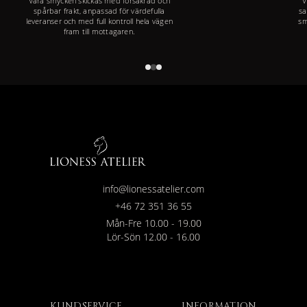
Våra smycken skickas med försäkrad och
V
spårbar frakt, anpassad för värdefulla
sa
leveranser och med full kontroll hela vägen
sm
fram till mottagaren.
info@lionessatelier.com
+46 72 351 36 55
Mån-Fre 10.00 - 19.00
Lör-Sön 12.00 - 16.00
KUNDSERVICE
INFORMATION