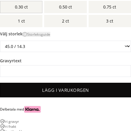
0.30 ct
0.50 ct
0.75 ct
1 ct
2 ct
3 ct
Välj storlek
Storleksguide
Gravyrtext
LÄGG I VARUKORGEN
Delbetala med
Fri gravyr
Fri frakt