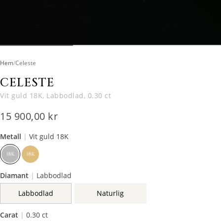
Hem
/
Celeste
CELESTE
Vit guld 18K, Labbodlad, 0.30 ct
15 900,00 kr
Metall
|
Vit guld 18K
Diamant
|
Labbodlad
Labbodlad
Naturlig
Carat
|
0.30 ct