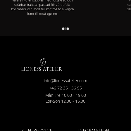
Våra smycken skickas med försäkrad och
V
spårbar frakt, anpassad för värdefulla
sa
leveranser och med full kontroll hela vägen
sm
fram till mottagaren.
info@lionessatelier.com
+46 72 351 36 55
Mån-Fre 10.00 - 19.00
Lör-Sön 12.00 - 16.00
KUNDSERVICE
INFORMATION