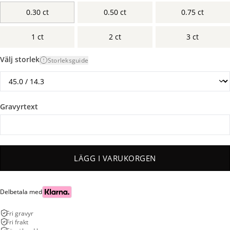
0.30 ct
0.50 ct
0.75 ct
1 ct
2 ct
3 ct
Välj storlek
Storleksguide
Gravyrtext
LÄGG I VARUKORGEN
Delbetala med
Fri gravyr
Fri frakt