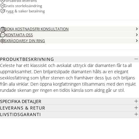
Försäkrad leverans
Gratis storleksändring
Trygg & säker betalning
BOKA KOSTNADSFRI KONSULTATION
KONTAKTA OSS
SKRÄDDARSY DIN RING
PRODUKTBESKRIVNING
Celeste har ett klassiskt och avskalat uttryck där diamanten får ta all
uppmärksamhet. Den briljantslipade diamanten hålls av en elegant
sexklosfattning som lyfter stenen och framhäver dess ljus och briljans
från alla vinklar. Den öppna korgfattningen tillsammans med den mjukt
rundade skenan ger ringen en tidlös känsla som aldrig går ur stil.
SPECIFIKA DETALJER
LEVERANS & RETUR
LIVSTIDSGARANTI