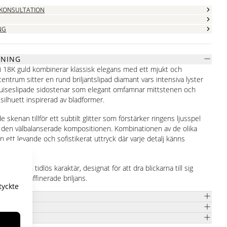
 KONSULTATION
NG
VNING
 i 18K guld kombinerar klassisk elegans med ett mjukt och
centrum sitter en rund briljantslipad diamant vars intensiva lyster
quiseslipade sidostenar som elegant omfamnar mittstenen och
ilhuett inspirerad av bladformer.
skenan tillför ett subtilt glitter som förstärker ringens ljusspel
ån den välbalanserade kompositionen. Kombinationen av de olika
n ett levande och sofistikerat uttryck där varje detalj känns
.
nin och tidlös karaktär, designat för att dra blickarna till sig
rm och raffinerade briljans.
tyckte
R
UR