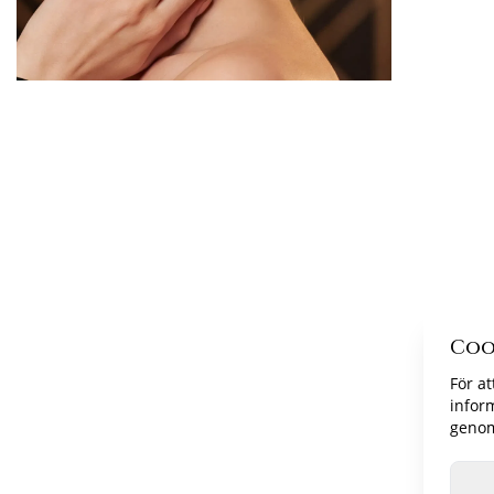
Coo
För at
infor
genom 