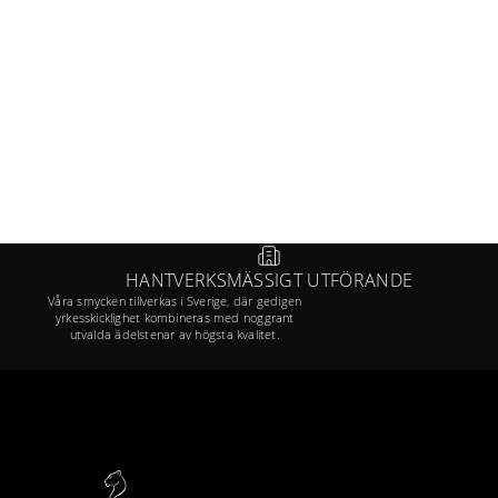
HANTVERKSMÄSSIGT UTFÖRANDE
Våra smycken tillverkas i Sverige, där gedigen
yrkesskicklighet kombineras med noggrant
utvalda ädelstenar av högsta kvalitet.