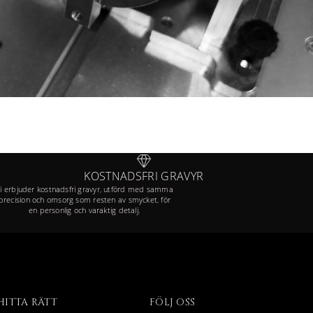
KOSTNADSFRI GRAVYR
i erbjuder kostnadsfri gravyr, utförd med samma
precision och omsorg som resten av smycket, för
en personlig och varaktig detalj.
HITTA RÄTT
FÖLJ OSS