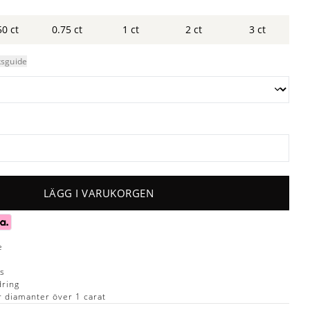
50 ct
0.75 ct
1 ct
2 ct
3 ct
ksguide
LÄGG I VARUKORGEN
e
ns
dring
ör diamanter över 1 carat