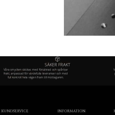
SÄKER FRAKT
Våra smycken skickas med försäkrad och spårbar
V
frakt, anpassad för värdefulla leveranser och med
full kontroll hela vägen fram till mottagaren.
KUNDSERVICE
INFORMATION