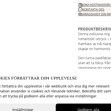
BOKA KOSTNADSFRI
KONTAKTA OSS
SKRÄDDARSY DIN RI
PRODUKTBESKRI
Denna exklusiva ring
romantiskt uttryck. I 
framhävs av två mar
skapar en harmonisk s
Den tunna pavéfattade 
utan att ta fokus fr
slipningarna ger ringe
noggrant genomtänkt
kies förbättrar din upplevelse
Ett smycke med en femi
t förbättra din upplevelse i vår webbutik och visa dig mer relevant
genom sin eleganta fo
mation använder vi cookies och liknande tekniker. Bekräfta ditt sam
att trycka på godkänn alla eller anpassa via inställningar.
SPECIFIKA DETALJE
LEVERANS & RET
LIVSTIDSGARANTI
Inställningar
Godkänn alla