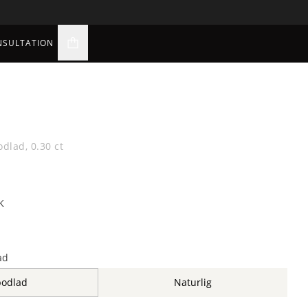
NSULTATION
varukorgsikon
odlad, 0.30 ct
K
ad
bodlad
Naturlig