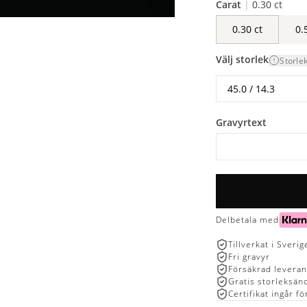
Carat
|
0.30 ct
0.30 ct
0.
Välj storlek
Storle
Gravyrtext
Delbetala med
Tillverkat i Sverig
Fri gravyr
Försäkrad levera
Gratis storleksän
Certifikat ingår f