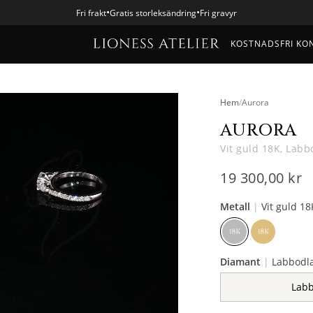
•
•
Fri frakt
Gratis storleksändring
Fri gravyr
KOSTNADSFRI KO
Hem
/
Aurora
AURORA
Vit guld 18K, Labb
19 300,00 kr
Metall
|
Vit guld 18
Diamant
|
Labbodl
Lab