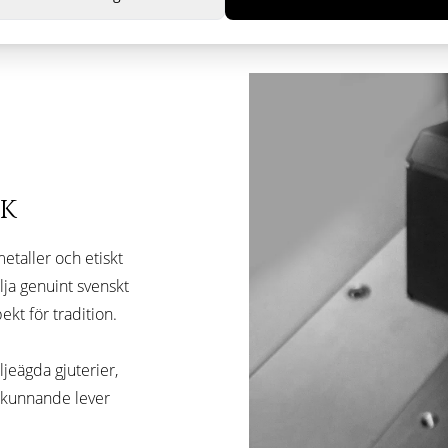
RK
etaller och etiskt
älja genuint svenskt
ekt för tradition.
ljeägda gjuterier,
kskunnande lever